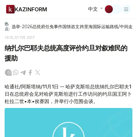
中文
KAZINFORM
热
选举-2026
总统府
任免
事件
国情咨文
跨里海国际运输路线/中间走
点:
13:10, 01 11月 2017
纳扎尔巴耶夫总统高度评价约旦对叙难民的
援助
哈通社/阿斯塔纳/11月1日 -- 哈萨克斯坦总统纳扎尔巴耶夫1
日在总统府会见对哈萨克斯坦进行工作访问的约旦国王阿卜
杜拉二世•本•侯赛因，并举行小范围会谈。