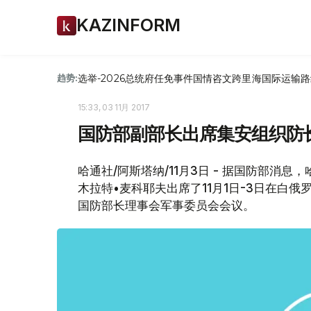
KAZINFORM
选举-2026
总统府
任免
事件
国情咨文
跨里海国际运输路
趋势:
15:33, 03 11月 2017
国防部副部长出席集安组织防
哈通社/阿斯塔纳/11月3日 - 据国防部
木拉特•麦科耶夫出席了11月1日-3日在白
国防部长理事会军事委员会会议。