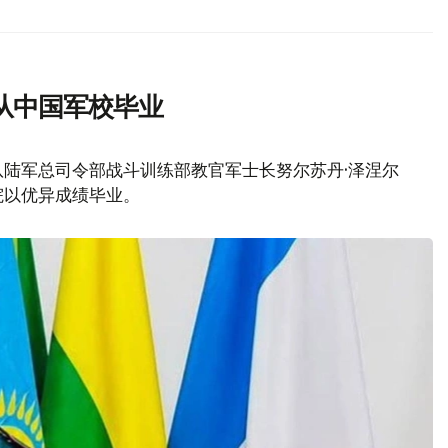
从中国军校毕业
队陆军总司令部战斗训练部教官军士长努尔苏丹·泽涅尔
院以优异成绩毕业。