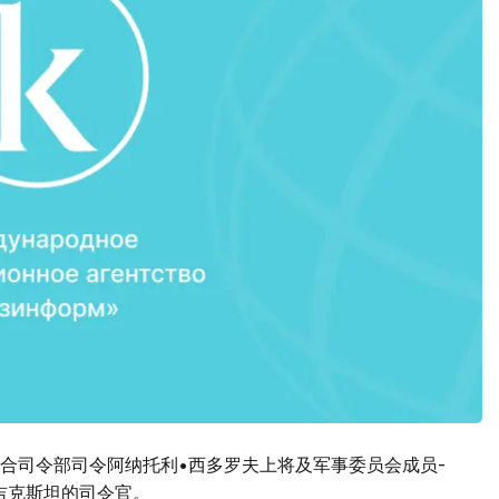
合司令部司令阿纳托利•西多罗夫上将及军事委员会成员-
吉克斯坦的司令官。