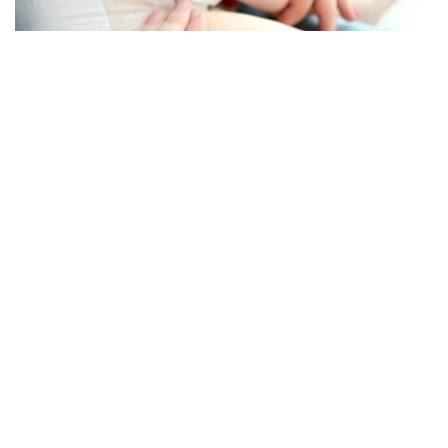
Фото: Азертадж
基础免疫覆盖率小幅提高
报告显示，2025年全球90%的婴儿（约1.16亿）接种了至
少一剂白喉、破伤风和百日咳疫苗，85%（约1.1亿）完成
三剂全程接种，两项指标均较上年提高1个百分点。
不过，全球免疫覆盖率仍比2019年低1个百分点，自2009年
以来一直徘徊在相近水平。
报告估计，2025年共有1350万“零剂量儿童”未接种任何疫