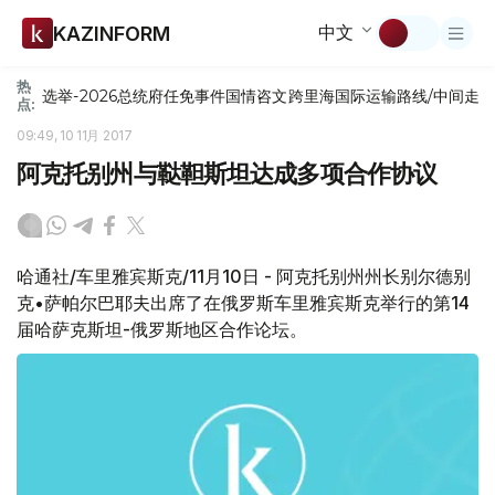
中文
KAZINFORM
热
选举-2026
总统府
任免
事件
国情咨文
跨里海国际运输路线/中间走
点:
09:49, 10 11月 2017
阿克托别州与鞑靼斯坦达成多项合作协议
哈通社/车里雅宾斯克/11月10日 - 阿克托别州州长别尔德别
克•萨帕尔巴耶夫出席了在俄罗斯车里雅宾斯克举行的第14
届哈萨克斯坦-俄罗斯地区合作论坛。