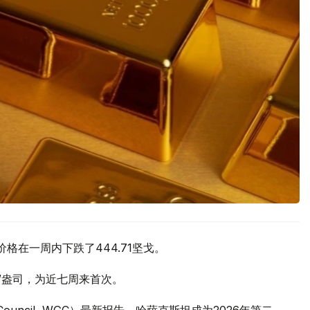
价格在一周内下跌了444.71坚戈。
元/盎司，为近七周来首次。
 Council, WGC）最新报告，哈萨克斯坦成为2026年第二