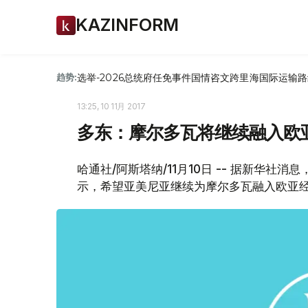
KAZINFORM
选举-2026
总统府
任免
事件
国情咨文
跨里海国际运输路
趋势:
13:25, 10 11月 2017
多东：摩尔多瓦将继续融入欧
哈通社/阿斯塔纳/11月10日 -- 据新华
示，希望亚美尼亚继续为摩尔多瓦融入欧亚