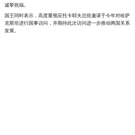
诚挚祝福。
国王同时表示，高度重视应托卡耶夫总统邀请于今年对哈萨
克斯坦进行国事访问，并期待此次访问进一步推动两国关系
发展。
总统
外交
哈斯穆-卓玛尔特·托卡耶夫
达娜 努尔巴克提
编译
18:54, 07 8月 2026
国家元首向北哈州成立90周年庆典致贺信
（
哈萨克国际通讯社讯
）据总统府新闻局消息，哈萨克斯坦