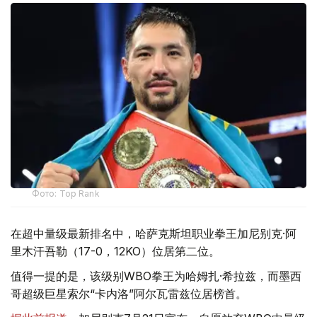
Фото: Top Rank
在超中量级最新排名中，哈萨克斯坦职业拳王加尼别克·阿
里木汗吾勒（17-0，12KO）位居第二位。
值得一提的是，该级别WBO拳王为哈姆扎·希拉兹，而墨西
哥超级巨星索尔“卡内洛”阿尔瓦雷兹位居榜首。