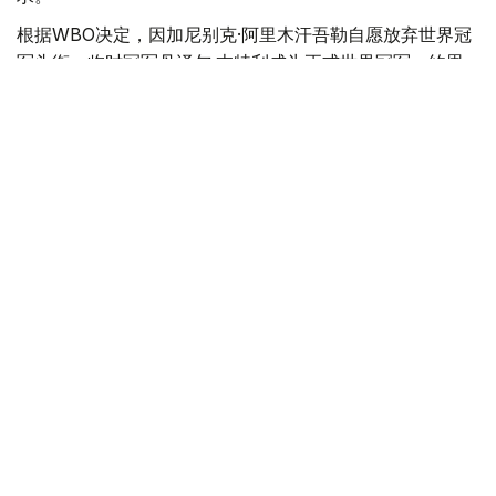
根据WBO决定，因加尼别克·阿里木汗吾勒自愿放弃世界冠
军头衔，临时冠军丹泽尔·本特利成为正式世界冠军。约恩
利·埃尔南德斯则获得了中量级强制挑战者资格。
阿里木汗吾勒放弃中量级冠军金腰带，并请求WBO将其列
入超中量级世界排名。因此，他计划继续在该级别征战拳
坛。
目前，WBO排名委员会正在审核该请求。
WBO表示，在做出决定时，委员会有权根据组织规定，考
虑所有相关因素，包括他之前作为WBO中量级世界冠军的
身份和成就。
- 过去已成过去，我不会活在过去。我的拳击生涯即
将迎来更加精彩的篇章。-拳王在个人社交平台上写
道。
WBO超中量级世界拳王金腰带目前空缺。该组织此前宣
布，哈姆扎·希拉兹和迭戈·帕切科将争夺该头衔。