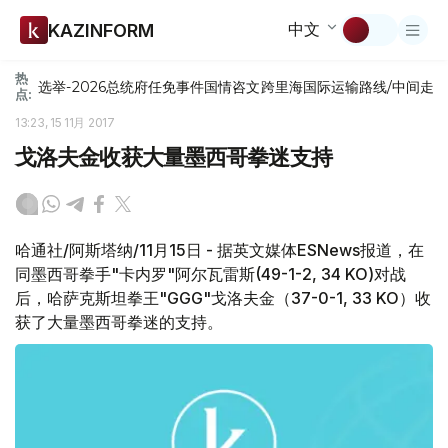
中文
KAZINFORM
热
选举-2026
总统府
任免
事件
国情咨文
跨里海国际运输路线/中间走
点:
13:23, 15 11月 2017
戈洛夫金收获大量墨西哥拳迷支持
哈通社/阿斯塔纳/11月15日 - 据英文媒体ESNews报道，在
同墨西哥拳手"卡内罗"阿尔瓦雷斯(49-1-2, 34 KO)对战
后，哈萨克斯坦拳王"GGG"戈洛夫金（37-0-1, 33 KO）收
获了大量墨西哥拳迷的支持。