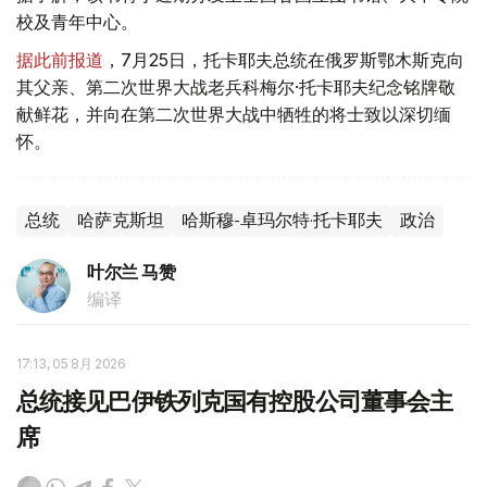
校及青年中心。
据此前报道
，7月25日，托卡耶夫总统在俄罗斯鄂木斯克向
其父亲、第二次世界大战老兵科梅尔·托卡耶夫纪念铭牌敬
献鲜花，并向在第二次世界大战中牺牲的将士致以深切缅
怀。
总统
哈萨克斯坦
哈斯穆-卓玛尔特·托卡耶夫
政治
叶尔兰 马赞
编译
17:13, 05 8月 2026
总统接见巴伊铁列克国有控股公司董事会主
席