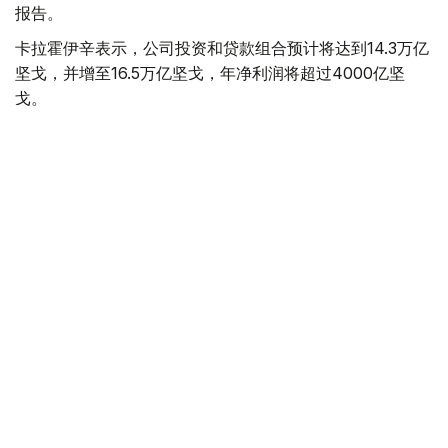
报告。
卡拉霍伊辛表示，公司投资和贷款组合预计将达到14.3万亿
坚戈，并增至16.5万亿坚戈，年净利润将超过4000亿坚
戈。
根据 2025 年的统计结果，在控股公司的支持下，共有77.5
万个家庭（包括1.16万个等候名单上的家庭）获得了住房。
去年，共资助了77个大型项目和2.74万个中小企业项目，
扶持了131家出口型企业。7200家农业生产企业租赁了1.14
万台春播设备。
董事会主席谈到了巴伊铁列克控股公司正在进行的转型以及
新的长期发展战略。该项目旨在向积极主动的投资控股模式
转型，以实现有效的资产管理，为潜在企业创造有利条件，
并提高居民的生活质量。
此外，总统还听取了若干投资项目进展情况的汇报。计划在
年底前向投资委员会提交26个旨在促进进口替代、出口和
基础设施发展的项目，供其审议。