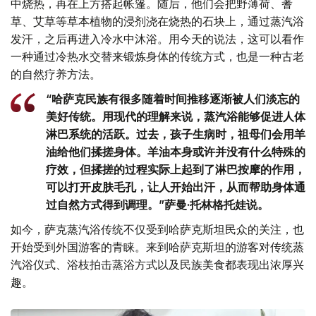
中烧热，再在上方搭起帐篷。随后，他们会把野薄荷、蓍
草、艾草等草本植物的浸剂浇在烧热的石块上，通过蒸汽浴
发汗，之后再进入冷水中沐浴。用今天的说法，这可以看作
一种通过冷热水交替来锻炼身体的传统方式，也是一种古老
的自然疗养方法。
“哈萨克民族有很多随着时间推移逐渐被人们淡忘的
美好传统。用现代的理解来说，蒸汽浴能够促进人体
淋巴系统的活跃。过去，孩子生病时，祖母们会用羊
油给他们揉搓身体。羊油本身或许并没有什么特殊的
疗效，但揉搓的过程实际上起到了淋巴按摩的作用，
可以打开皮肤毛孔，让人开始出汗，从而帮助身体通
过自然方式得到调理。”萨曼·托林格托娃说。
如今，萨克蒸汽浴传统不仅受到哈萨克斯坦民众的关注，也
开始受到外国游客的青睐。来到哈萨克斯坦的游客对传统蒸
汽浴仪式、浴枝拍击蒸浴方式以及民族美食都表现出浓厚兴
趣。