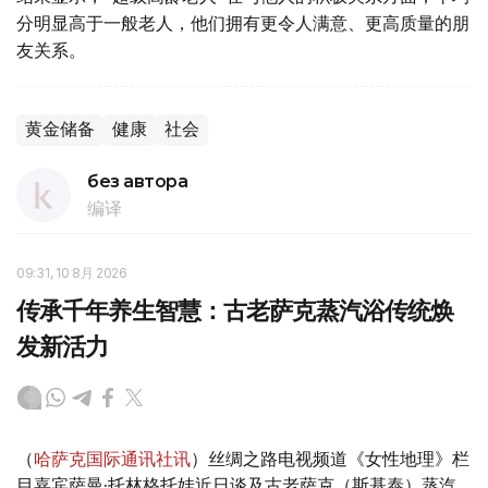
分明显高于一般老人，他们拥有更令人满意、更高质量的朋
友关系。
黄金储备
健康
社会
без автора
编译
09:31, 10 8月 2026
传承千年养生智慧：古老萨克蒸汽浴传统焕
发新活力
（
哈萨克国际通讯社讯
）丝绸之路电视频道《女性地理》栏
目嘉宾萨曼·托林格托娃近日谈及古老萨克（斯基泰）蒸汽