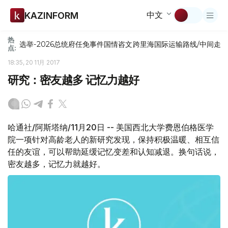
中文
KAZINFORM
热
选举-2026
总统府
任免
事件
国情咨文
跨里海国际运输路线/中间走
点:
18:35, 20 11月 2017
研究：密友越多 记忆力越好
哈通社/阿斯塔纳/11月20日 -- 美国西北大学费恩伯格医学
院一项针对高龄老人的新研究发现，保持积极温暖、相互信
任的友谊，可以帮助延缓记忆变差和认知减退。换句话说，
密友越多，记忆力就越好。