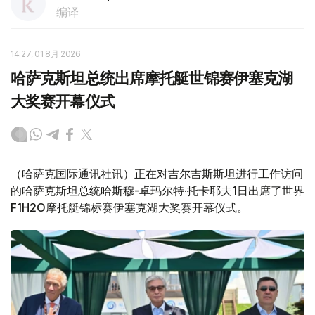
编译
14:27, 01 8月 2026
哈萨克斯坦总统出席摩托艇世锦赛伊塞克湖
大奖赛开幕仪式
（哈萨克国际通讯社讯）正在对吉尔吉斯斯坦进行工作访问
的哈萨克斯坦总统哈斯穆-卓玛尔特·托卡耶夫1日出席了世界
F1H2O摩托艇锦标赛伊塞克湖大奖赛开幕仪式。