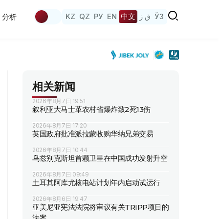
KZ
QZ
РУ
EN
中文
ق ز
ЎЗ
分析
相关新闻
2026年8月7日 19:51
叙利亚大马士革农村省爆炸致2死13伤
2026年8月7日 17:20
英国政府批准派拉蒙收购华纳兄弟交易
2026年8月7日 10:44
乌兹别克斯坦首颗卫星在中国成功发射升空
2026年8月7日 09:49
土耳其阿库尤核电站计划年内启动试运行
2026年8月6日 19:47
亚美尼亚宪法法院将审议有关TRIPP项目的
法案