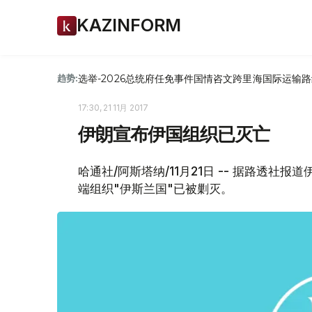
KAZINFORM
选举-2026
总统府
任免
事件
国情咨文
跨里海国际运输路
趋势:
17:30, 21 11月 2017
伊朗宣布伊国组织已灭亡
哈通社/阿斯塔纳/11月21日 -- 据路透
端组织"伊斯兰国"已被剿灭。