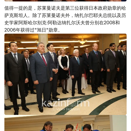
值得一提的是，苏莱曼诺夫是第三位获得日本政府勋章的哈
萨克斯坦人。除了苏莱曼诺夫外，纳扎尔巴耶夫总统以及历
史学家阿斯哈尔别克·阿勒达纳扎尔沃夫曾分别在2008和
2006年获得过"旭日"勋章。