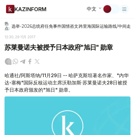
中文
KAZINFORM
热
选举-2026
总统府
任免
事件
国情咨文
跨里海国际运输路线/中间走
点:
12:30, 29 11月 2017
苏莱曼诺夫被授予日本政府"旭日" 勋章
哈通社/阿斯塔纳/11月29日 -- 哈萨克斯坦著名作家、"内华
达-塞梅"国际反核运动主席沃勒加斯·苏莱曼诺夫28日被授
予日本政府颁发的"旭日" 勋章。