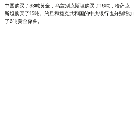
中国购买了33吨黄金，乌兹别克斯坦购买了16吨，哈萨克
斯坦购买了15吨。约旦和捷克共和国的中央银行也分别增加
了6吨黄金储备。
全球各国央行在第二季度共购买了约289吨黄金，比2025年
同期增长了62%。去年同期，黄金购买量约为178吨。
世界黄金协会称，黄金需求的增长受到地缘政治不确定性、
本季度贵金属价格下跌，以及各国寻求国际储备多元化等因
素的影响。
根据该协会进行的一项调查，89%的央行行长预计未来一
年全球黄金储备量将会增加。45%的受访者表示，他们的
国家计划增加黄金储备。
黄金储备
哈萨克斯坦
经济
央行
金融
木合塔尔 哈力木拉
编译