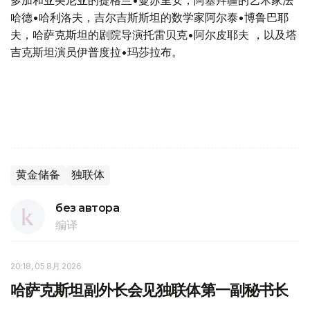
多加和亚美尼亚的提格兰•曼苏里安，阿塞拜疆的艺术家法
哈德•哈利洛夫，吉尔吉斯斯坦的数学家阿尔泰•博鲁巴耶
夫，哈萨克斯坦的剧院导演托雷贝克•阿尔皮耶夫 ，以及塔
吉克斯坦演员伊普度拉•玛莎拉布。
黄金储备
独联体
без автора
编译
20:18, 05 8月 2026
哈萨克斯坦副外长会见独联体第一副秘书长