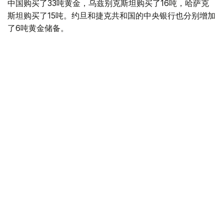
中国购买了33吨黄金，乌兹别克斯坦购买了16吨，哈萨克
斯坦购买了15吨。约旦和捷克共和国的中央银行也分别增加
了6吨黄金储备。
全球各国央行在第二季度共购买了约289吨黄金，比2025年
同期增长了62%。去年同期，黄金购买量约为178吨。
世界黄金协会称，黄金需求的增长受到地缘政治不确定性、
本季度贵金属价格下跌，以及各国寻求国际储备多元化等因
素的影响。
根据该协会进行的一项调查，89%的央行行长预计未来一
年全球黄金储备量将会增加。45%的受访者表示，他们的
国家计划增加黄金储备。
黄金储备
哈萨克斯坦
经济
央行
金融
木合塔尔 哈力木拉
编译