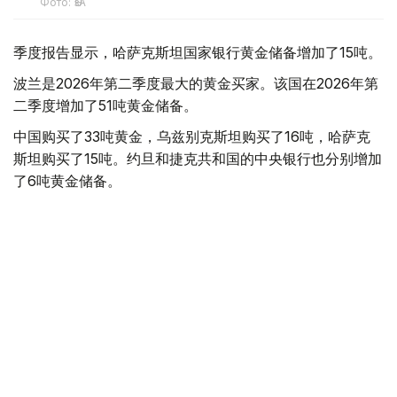
Фото: ӨзА
季度报告显示，哈萨克斯坦国家银行黄金储备增加了15吨。
波兰是2026年第二季度最大的黄金买家。该国在2026年第
二季度增加了51吨黄金储备。
中国购买了33吨黄金，乌兹别克斯坦购买了16吨，哈萨克
斯坦购买了15吨。约旦和捷克共和国的中央银行也分别增加
了6吨黄金储备。
全球各国央行在第二季度共购买了约289吨黄金，比2025年
同期增长了62%。去年同期，黄金购买量约为178吨。
世界黄金协会称，黄金需求的增长受到地缘政治不确定性、
本季度贵金属价格下跌，以及各国寻求国际储备多元化等因
素的影响。
根据该协会进行的一项调查，89%的央行行长预计未来一
年全球黄金储备量将会增加。45%的受访者表示，他们的
国家计划增加黄金储备。