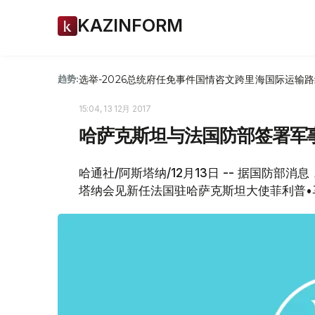
KAZINFORM
选举-2026
总统府
任免
事件
国情咨文
跨里海国际运输路
趋势:
15:04, 13 12月 2017
哈萨克斯坦与法国防部签署军
哈通社/阿斯塔纳/12月13日 -- 据国防部
塔纳会见新任法国驻哈萨克斯坦大使菲利普•