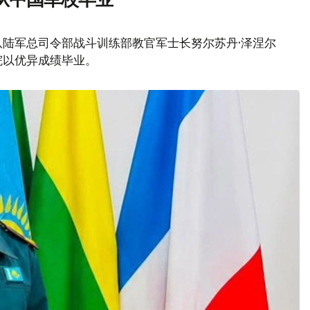
队陆军总司令部战斗训练部教官军士长努尔苏丹·泽涅尔
院以优异成绩毕业。