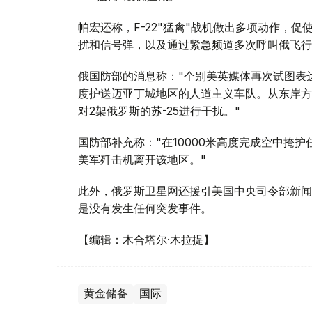
帕宏还称，F-22"猛禽"战机做出多项动作，促
扰和信号弹，以及通过紧急频道多次呼叫俄飞行
俄国防部的消息称："个别美英媒体再次试图表达它
度护送迈亚丁城地区的人道主义车队。从东岸方向
对2架俄罗斯的苏-25进行干扰。"
国防部补充称："在10000米高度完成空中掩护
美军歼击机离开该地区。"
此外，俄罗斯卫星网还援引美国中央司令部新闻
是没有发生任何突发事件。
【编辑：木合塔尔·木拉提】
黄金储备
国际