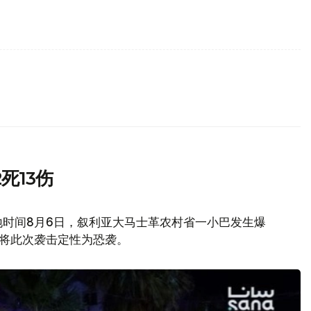
死13伤
地时间8月6日，叙利亚大马士革农村省一小巴发生爆
府将此次袭击定性为恐袭。