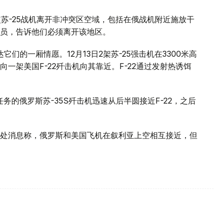
使苏-25战机离开非冲突区空域，包括在俄战机附近施放干
员，告诉他们必须离开该地区。
们的一厢情愿。12月13日2架苏-25强击机在3300米高
一架美国F-22歼击机向其靠近。F-22通过发射热诱饵
任务的俄罗斯苏-35S歼击机迅速从后半圆接近F-22，之后
处消息称，俄罗斯和美国飞机在叙利亚上空相互接近，但