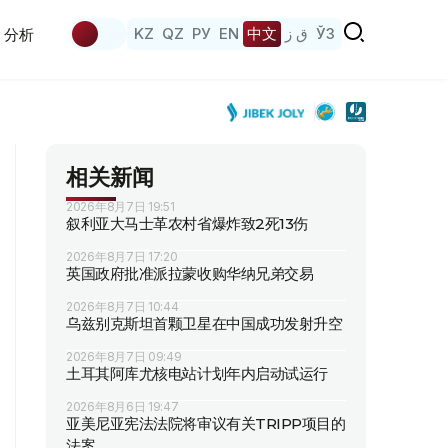
KZ
QZ
РУ
EN
中文
ق ز
ЎЗ
分析
相关新闻
2026年8月7日 19:51
叙利亚大马士革农村省爆炸致2死13伤
2026年8月7日 17:20
英国政府批准派拉蒙收购华纳兄弟交易
2026年8月7日 10:44
乌兹别克斯坦首颗卫星在中国成功发射升空
2026年8月7日 09:49
土耳其阿库尤核电站计划年内启动试运行
2026年8月6日 19:47
亚美尼亚宪法法院将审议有关TRIPP项目的
法案