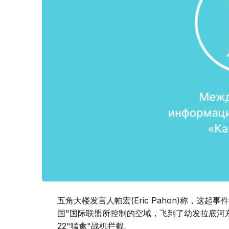
五角大楼发言人帕宏(Eric Pahon)称，这起
国"国际联盟所控制的空域，飞到了幼发拉底河
22"猛禽"战机拦截。