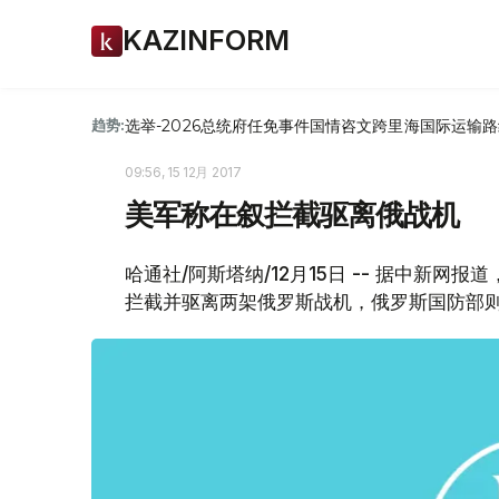
KAZINFORM
选举-2026
总统府
任免
事件
国情咨文
跨里海国际运输路
趋势:
09:56, 15 12月 2017
美军称在叙拦截驱离俄战机
哈通社/阿斯塔纳/12月15日 -- 据中新
拦截并驱离两架俄罗斯战机，俄罗斯国防部