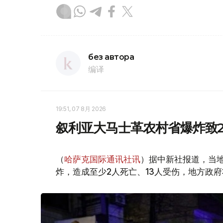
без автора
编译
19:51, 07 8月 2026
叙利亚大马士革农村省爆炸致2
（
哈萨克国际通讯社讯
）据中新社报道，当
炸，造成至少2人死亡、13人受伤，地方政