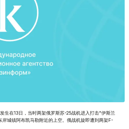
事件发生在13日，当时两架俄罗斯苏-25战机进入打击"伊斯兰
东岸城镇阿布凯马勒附近的上空。俄战机旋即遭到两架F-