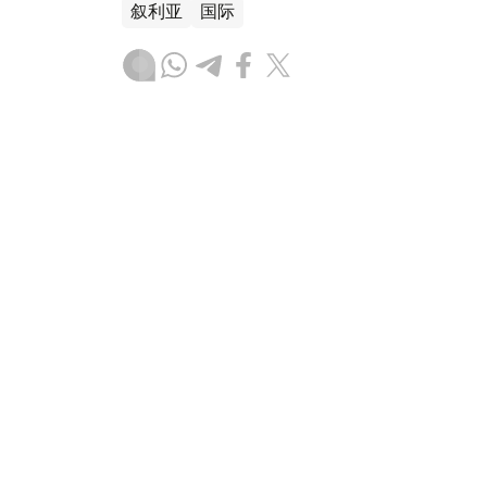
叙利亚
国际
木合塔尔 哈力木拉
编译
17:20, 07 8月 2026
英国政府批准派拉蒙收购华纳
（
哈萨克国际通讯社讯
）英国政府以符合竞
舞（Paramount Skydance）以1100亿美
的交易。