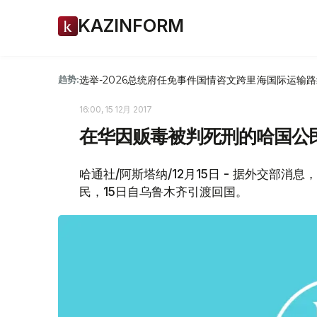
KAZINFORM
选举-2026
总统府
任免
事件
国情咨文
跨里海国际运输路
趋势:
16:00, 15 12月 2017
在华因贩毒被判死刑的哈国公
哈通社/阿斯塔纳/12月15日 - 据外交部
民，15日自乌鲁木齐引渡回国。