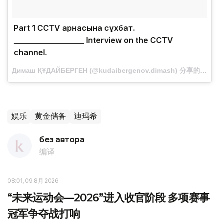
Part 1 CCTV арнасына сұхбат.
__________________ Interview on the CCTV
channel.
Димаш ҚҰДАЙБЕРГЕН (@kudaibergenov.dimash) 分享的帖子 · 2017-12-15，2:35 PST
娱乐
黄金储备
迪玛希
без автора
编译
08:01, 09 8月 2026
“未来运动会—2026”进入收官阶段 多项赛事
冠军争夺战打响