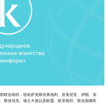
部联合组织，驻哈萨克斯坦奥地利、亚美尼亚、伊朗、加
、斯洛伐克、瑞士大使以及欧盟、欧安组织、联合国难民