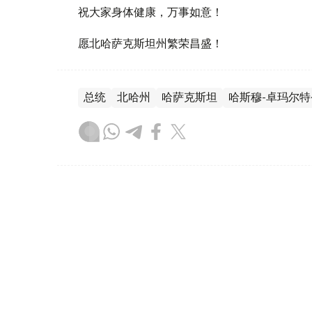
祝大家身体健康，万事如意！
愿北哈萨克斯坦州繁荣昌盛！
总统
北哈州
哈萨克斯坦
哈斯穆-卓玛尔特
木合塔尔 哈力木拉
编译
18:17, 07 8月 2026
哈萨克斯坦和土耳其副外长举