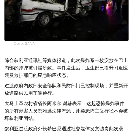
Фото: SANA
综合叙利亚通讯社等媒体报道，此次爆炸系一枚安放在巴士
内部的炸弹被引爆所致。事件发生后，卫生部已提升附近医
院及救护部门的应急响应状态。
过渡政府内政部安全部队和民防部门已控制现场，并重新开
放道路供民用车辆通行。
大马士革农村省省长阿米尔·谢赫表示，这起恐怖爆炸事件
的所有涉案人员都难逃法律严惩，此类恐怖主义行径不会破
坏叙利亚团结。
叙利亚过渡政府外长希巴尼通过社交媒体发文谴责此次袭