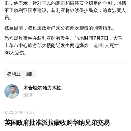
击，他表示，针对平民的袭击和破坏安全稳定的企图，阻挡
不了叙利亚国家建设。叙利亚将继续保护民众，追查涉案人
员。
截至目前，叙过渡政府尚未公布此次袭击的调查结果。
恐怖爆炸事件在叙利亚时有发生。当地时间7月7日，大马
士革市中心旅游部大楼附近发生两起爆炸，造成1人死亡、
36人受伤。
叙利亚
国际
木合塔尔 哈力木拉
编译
17:20, 07 8月 2026
英国政府批准派拉蒙收购华纳兄弟交易