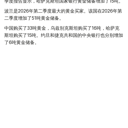
季度报告显示，哈萨克斯坦国家银行黄金储备增加了15吨。
波兰是2026年第二季度最大的黄金买家。该国在2026年第
二季度增加了51吨黄金储备。
中国购买了33吨黄金，乌兹别克斯坦购买了16吨，哈萨克
斯坦购买了15吨。约旦和捷克共和国的中央银行也分别增加
了6吨黄金储备。
全球各国央行在第二季度共购买了约289吨黄金，比2025年
同期增长了62%。去年同期，黄金购买量约为178吨。
世界黄金协会称，黄金需求的增长受到地缘政治不确定性、
本季度贵金属价格下跌，以及各国寻求国际储备多元化等因
素的影响。
根据该协会进行的一项调查，89%的央行行长预计未来一
年全球黄金储备量将会增加。45%的受访者表示，他们的
国家计划增加黄金储备。