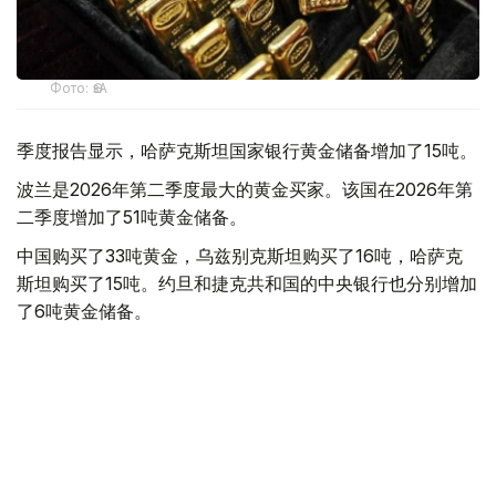
Фото: ӨзА
季度报告显示，哈萨克斯坦国家银行黄金储备增加了15吨。
波兰是2026年第二季度最大的黄金买家。该国在2026年第
二季度增加了51吨黄金储备。
中国购买了33吨黄金，乌兹别克斯坦购买了16吨，哈萨克
斯坦购买了15吨。约旦和捷克共和国的中央银行也分别增加
了6吨黄金储备。
全球各国央行在第二季度共购买了约289吨黄金，比2025年
同期增长了62%。去年同期，黄金购买量约为178吨。
世界黄金协会称，黄金需求的增长受到地缘政治不确定性、
本季度贵金属价格下跌，以及各国寻求国际储备多元化等因
素的影响。