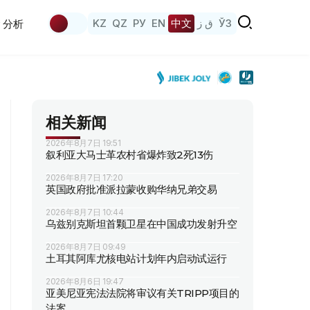
KZ
QZ
РУ
EN
中文
ق ز
ЎЗ
分析
相关新闻
2026年8月7日 19:51
叙利亚大马士革农村省爆炸致2死13伤
2026年8月7日 17:20
英国政府批准派拉蒙收购华纳兄弟交易
2026年8月7日 10:44
乌兹别克斯坦首颗卫星在中国成功发射升空
2026年8月7日 09:49
土耳其阿库尤核电站计划年内启动试运行
2026年8月6日 19:47
亚美尼亚宪法法院将审议有关TRIPP项目的
法案