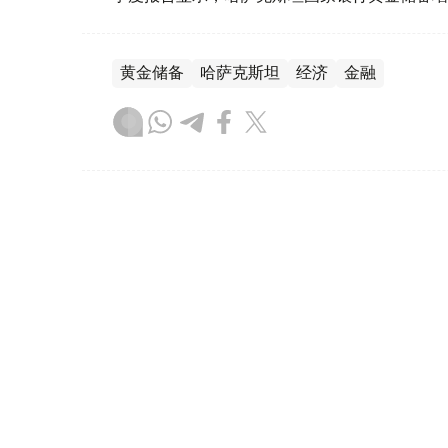
黄金储备
哈萨克斯坦
经济
金融
木合塔尔 哈力木拉
编译
08:31, 31 7月 2026
哈萨克斯坦是全球五大黄金购
（哈萨克国际通讯社讯）根据世界黄金协会（Worl
坦成为2026年第二季度全球央行黄金购买