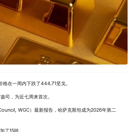
价格在一周内下跌了444.71坚戈。
元/盎司，为近七周来首次。
 Council, WGC）最新报告，哈萨克斯坦成为2026年第二
加了15吨。