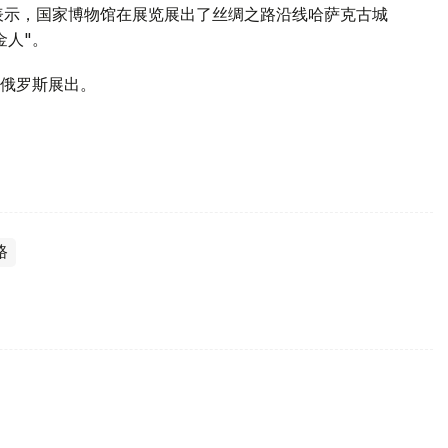
表示，国家博物馆在展览展出了丝绸之路沿线哈萨克古城
金人"。
白俄罗斯展出。
路