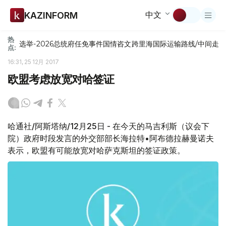
中文
KAZINFORM
热
选举-2026
总统府
任免
事件
国情咨文
跨里海国际运输路线/中间走
点:
16:31, 25 12月 2017
欧盟考虑放宽对哈签证
哈通社/阿斯塔纳/12月25日 - 在今天的马吉利斯（议会下
院）政府时段发言的外交部部长海拉特•阿布德拉赫曼诺夫
表示，欧盟有可能放宽对哈萨克斯坦的签证政策。