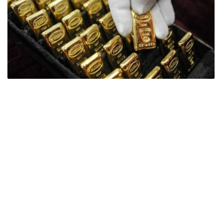
Фото: ӨзА
季度报告显示，哈萨克斯坦国家银行黄金储备增加了15吨。
波兰是2026年第二季度最大的黄金买家。该国在2026年第
二季度增加了51吨黄金储备。
中国购买了33吨黄金，乌兹别克斯坦购买了16吨，哈萨克
斯坦购买了15吨。约旦和捷克共和国的中央银行也分别增加
了6吨黄金储备。
全球各国央行在第二季度共购买了约289吨黄金，比2025年
同期增长了62%。去年同期，黄金购买量约为178吨。