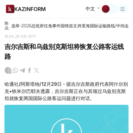
中文
KAZINFORM
热
选举-2026
总统府
任免
事件
国情咨文
跨里海国际运输路线/中间走
点:
16:34, 29 12月 2017
吉尔吉斯和乌兹别克斯坦将恢复公路客运线
路
哈通社/阿斯塔纳/12月29日 - 据吉尔吉斯政府代表阿什尔别
克•铁米尔巴耶夫透露，吉尔吉斯正在与其领过乌兹别克斯
坦就恢复两国国际公路客运问题进行对话。