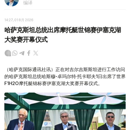
编译
14:27, 01 8月 2026
哈萨克斯坦总统出席摩托艇世锦赛伊塞克湖
大奖赛开幕仪式
（哈萨克国际通讯社讯）正在对吉尔吉斯斯坦进行工作访问
的哈萨克斯坦总统哈斯穆-卓玛尔特·托卡耶夫1日出席了世界
F1H2O摩托艇锦标赛伊塞克湖大奖赛开幕仪式。