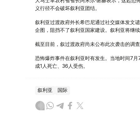
大马士革农村省省长阿米尔·谢赫表示，这起恐
义行径不会破坏叙利亚团结。
叙利亚过渡政府外长希巴尼通过社交媒体发文谴
企图，阻挡不了叙利亚国家建设。叙利亚将继续
截至目前，叙过渡政府尚未公布此次袭击的调查
恐怖爆炸事件在叙利亚时有发生。当地时间7月
成1人死亡、36人受伤。
叙利亚
国际
木合塔尔 哈力木拉