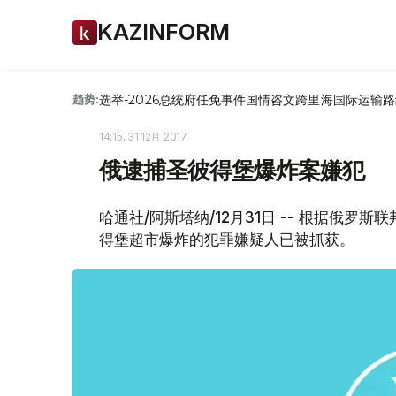
KAZINFORM
选举-2026
总统府
任免
事件
国情咨文
跨里海国际运输路
趋势:
14:15, 31 12月 2017
俄逮捕圣彼得堡爆炸案嫌犯
哈通社/阿斯塔纳/12月31日 -- 根据俄
得堡超市爆炸的犯罪嫌疑人已被抓获。