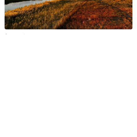
Фото: gov.kz
环保
哈萨克斯坦
东哈州
达娜 努尔巴克提
编译
20:54, 31 7月 2026
哈中拟打造“喀纳斯—马尔卡阔勒”跨境旅游
线路