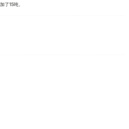
加了15吨。
买国之一
d Gold Council, WGC）最新报告，哈萨克斯