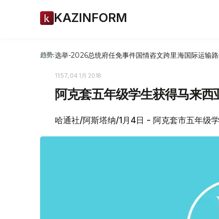
KAZINFORM
选举-2026
总统府
任免
事件
国情咨文
跨里海国际运输路
趋势:
11:57, 04 1月 2018
阿克套五年级学生获得马来西
哈通社/阿斯塔纳/1月4日 - 阿克套市五