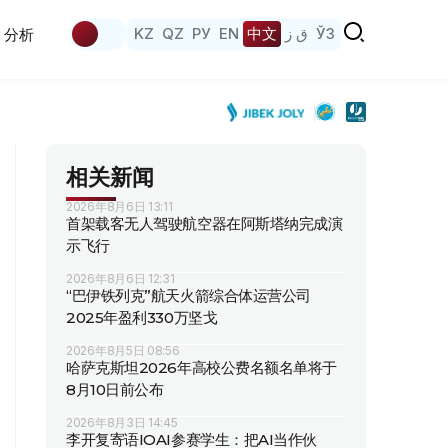
KZ
QZ
РУ
EN
中文
ق ز
ЎЗ
分析
相关新闻
2026年8月6日 13:11
首架载客无人驾驶航空器在阿斯塔纳完成演
示飞行
2026年8月6日 12:31
“巴伊铁列克”航天火箭综合体运营公司
2025年盈利330万坚戈
2026年8月5日 08:56
哈萨克斯坦2026年高校公费名额名单将于
8月10日前公布
2026年8月3日 14:45
李开复寄语IOAI参赛学生：把AI当作伙