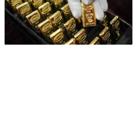
Фото: ӨзА
季度报告显示，哈萨克斯坦国家银行黄金储备增加了15吨。
波兰是2026年第二季度最大的黄金买家。该国在2026年第
二季度增加了51吨黄金储备。
中国购买了33吨黄金，乌兹别克斯坦购买了16吨，哈萨克
斯坦购买了15吨。约旦和捷克共和国的中央银行也分别增加
了6吨黄金储备。
全球各国央行在第二季度共购买了约289吨黄金，比2025年
同期增长了62%。去年同期，黄金购买量约为178吨。