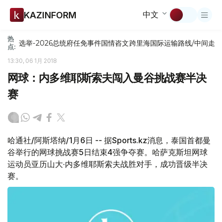
中文
KAZINFORM
热
选举-2026
总统府
任免
事件
国情咨文
跨里海国际运输路线/中间走
点:
13:30, 06 1月 2018
网球：内多维耶斯索夫闯入曼谷挑战赛半决
赛
哈通社/阿斯塔纳/1月6日 -- 据Sports.kz消息，泰国首都曼
谷举行的网球挑战赛5日结束4强争夺赛。哈萨克斯坦网球
运动员亚历山大·内多维耶斯索夫战胜对手，成功晋级半决
赛。