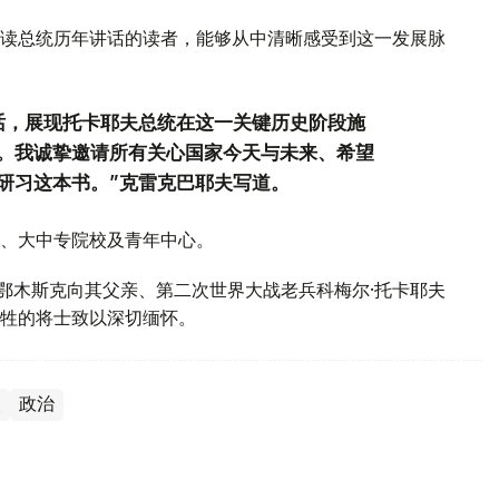
读总统历年讲话的读者，能够从中清晰感受到这一发展脉
话，展现托卡耶夫总统在这一关键历史阶段施
。我诚挚邀请所有关心国家今天与未来、希望
研习这本书。”克雷克巴耶夫写道。
、大中专院校及青年中心。
斯鄂木斯克向其父亲、第二次世界大战老兵科梅尔·托卡耶夫
牲的将士致以深切缅怀。
夫
政治