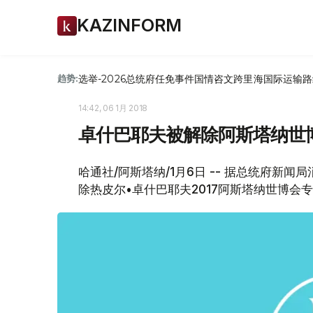
KAZINFORM
选举-2026
总统府
任免
事件
国情咨文
跨里海国际运输路
趋势:
14:42, 06 1月 2018
卓什巴耶夫被解除阿斯塔纳世
哈通社/阿斯塔纳/1月6日 -- 据总统府
除热皮尔•卓什巴耶夫2017阿斯塔纳世博会