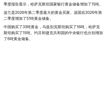
季度报告显示，哈萨克斯坦国家银行黄金储备增加了15吨。
波兰是2026年第二季度最大的黄金买家。该国在2026年第
二季度增加了51吨黄金储备。
中国购买了33吨黄金，乌兹别克斯坦购买了16吨，哈萨克
斯坦购买了15吨。约旦和捷克共和国的中央银行也分别增加
了6吨黄金储备。
全球各国央行在第二季度共购买了约289吨黄金，比2025年
同期增长了62%。去年同期，黄金购买量约为178吨。
世界黄金协会称，黄金需求的增长受到地缘政治不确定性、
本季度贵金属价格下跌，以及各国寻求国际储备多元化等因
素的影响。
根据该协会进行的一项调查，89%的央行行长预计未来一
年全球黄金储备量将会增加。45%的受访者表示，他们的
国家计划增加黄金储备。