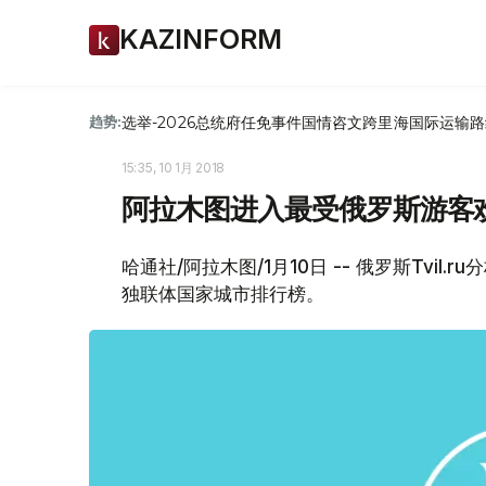
KAZINFORM
选举-2026
总统府
任免
事件
国情咨文
跨里海国际运输路
趋势:
15:35, 10 1月 2018
阿拉木图进入最受俄罗斯游客
哈通社/阿拉木图/1月10日 -- 俄罗斯Tvil
独联体国家城市排行榜。