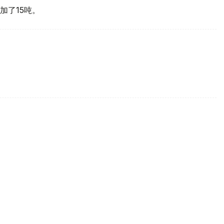
加了15吨。
买国之一
d Gold Council, WGC）最新报告，哈萨克斯