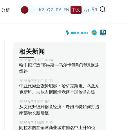
KZ
QZ
РУ
EN
中文
ق ز
ЎЗ
分析
相关新闻
2026年7月31日 20:54
哈中拟打造“喀纳斯—马尔卡阔勒”跨境旅游
线路
2026年7月31日 12:30
中亚旅游业强势崛起：哈萨克斯坦、乌兹别
克斯坦、吉尔吉斯斯坦竞逐全球旅游市场
2026年7月31日 11:11
从文旅升级到创意经济：奇姆肯特如何打造
南部增长新引擎
2026年7月30日 21:19
阿拉木图在全球商业城市排名中上升10位