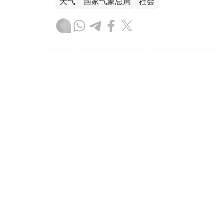
天气
国家气象总局
社会
达娜 努尔巴克提
编译
13:13, 07 8月 2026
哈萨克斯坦将首次举办世界手
（哈萨克国际通讯社讯）
据罗扎·巴格兰诺娃
（Qazaqconcert）消息，2026年8月
“Coupe Mondiale”世界锦标赛将
亚地区。