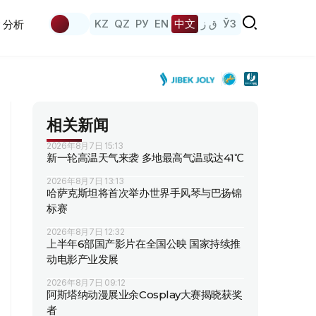
KZ
QZ
РУ
EN
中文
ق ز
ЎЗ
分析
相关新闻
2026年8月7日 15:13
新一轮高温天气来袭 多地最高气温或达41℃
2026年8月7日 13:13
哈萨克斯坦将首次举办世界手风琴与巴扬锦
标赛
2026年8月7日 12:32
上半年6部国产影片在全国公映 国家持续推
动电影产业发展
2026年8月7日 09:12
阿斯塔纳动漫展业余Cosplay大赛揭晓获奖
者