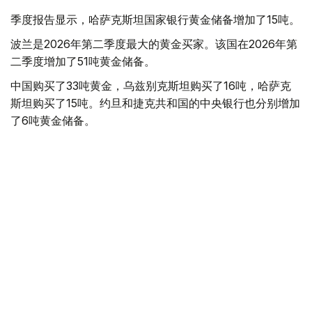
季度报告显示，哈萨克斯坦国家银行黄金储备增加了15吨。
波兰是2026年第二季度最大的黄金买家。该国在2026年第
二季度增加了51吨黄金储备。
中国购买了33吨黄金，乌兹别克斯坦购买了16吨，哈萨克
斯坦购买了15吨。约旦和捷克共和国的中央银行也分别增加
了6吨黄金储备。
全球各国央行在第二季度共购买了约289吨黄金，比2025年
同期增长了62%。去年同期，黄金购买量约为178吨。
世界黄金协会称，黄金需求的增长受到地缘政治不确定性、
本季度贵金属价格下跌，以及各国寻求国际储备多元化等因
素的影响。
根据该协会进行的一项调查，89%的央行行长预计未来一
年全球黄金储备量将会增加。45%的受访者表示，他们的
国家计划增加黄金储备。