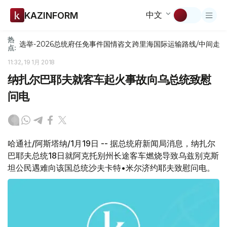
中文
KAZINFORM
热
选举-2026
总统府
任免
事件
国情咨文
跨里海国际运输路线/中间走
点:
11:32, 19 1月 2018
纳扎尔巴耶夫就客车起火事故向乌总统致慰
问电
哈通社/阿斯塔纳/1月19日 -- 据总统府新闻局消息，纳扎尔
巴耶夫总统18日就阿克托别州长途客车燃烧导致乌兹别克斯
坦公民遇难向该国总统沙夫卡特•米尔济约耶夫致慰问电。