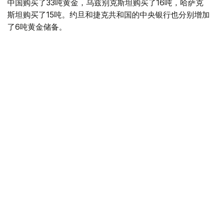
中国购买了33吨黄金，乌兹别克斯坦购买了16吨，哈萨克
斯坦购买了15吨。约旦和捷克共和国的中央银行也分别增加
了6吨黄金储备。
全球各国央行在第二季度共购买了约289吨黄金，比2025年
同期增长了62%。去年同期，黄金购买量约为178吨。
世界黄金协会称，黄金需求的增长受到地缘政治不确定性、
本季度贵金属价格下跌，以及各国寻求国际储备多元化等因
素的影响。
根据该协会进行的一项调查，89%的央行行长预计未来一
年全球黄金储备量将会增加。45%的受访者表示，他们的
国家计划增加黄金储备。
黄金储备
哈萨克斯坦
经济
央行
金融
木合塔尔 哈力木拉
编译