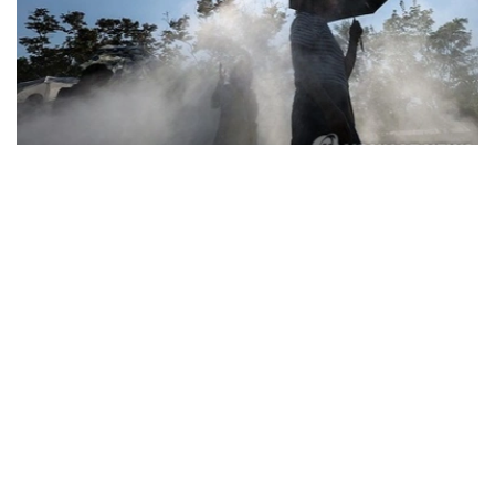
Фото: Yonhap
据韩国疾病管理厅（疾管厅）6日通报，前一日共有208人
因中暑、热衰竭等高温疾病前往急诊就诊，其中1人死亡。
高温疾病患者已连续三天超过200人，高温相关死亡病例也
已连续五天出现。
由此，自疾管厅于5月15日启动高温疾病监测预警体系以
来，截至前一日，全国累计报告高温疾病患者达2665人，
死亡病例增至23例。
今年来报告的高温疾病患者总人数低于去年同期（3330
人）水平，但本月5日报告的单日高温疾病患者人数则为去