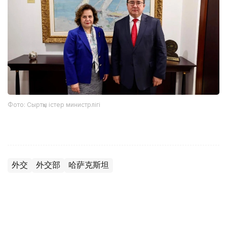
Фото: Сыртқы істер министрлігі
外交
外交部
哈萨克斯坦
木合塔尔 哈力木拉
编译