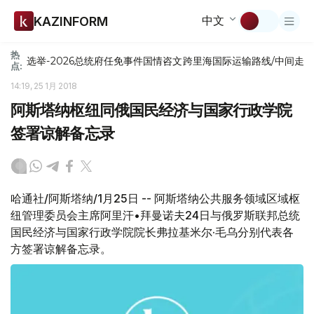
中文
KAZINFORM
热
选举-2026
总统府
任免
事件
国情咨文
跨里海国际运输路线/中间走
点:
14:19, 25 1月 2018
阿斯塔纳枢纽同俄国民经济与国家行政学院
签署谅解备忘录
哈通社/阿斯塔纳/1月25日 -- 阿斯塔纳公共服务领域区域枢
纽管理委员会主席阿里汗•拜曼诺夫24日与俄罗斯联邦总统
国民经济与国家行政学院院长弗拉基米尔·毛乌分别代表各
方签署谅解备忘录。