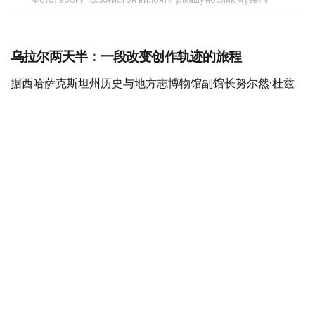
乌拉尔两天半：一段改变创作轨迹的旅程
据西哈萨克斯坦州历史与地方志博物馆副馆长努尔然·杜兹
巴特尔介绍，1833年9月21日，普希金沿大奥伦堡大道抵达
乌拉尔。
此次出行的主要目的，是搜集有关普加乔夫起义的第一手历
史资料，正如普希金本人所写，希望“了解人民的看法”。
据介绍，普希金抵达后入住乌拉尔哥萨克军阿塔曼官邸。来
自圣彼得堡的客人由副官尼基塔·东斯科伊迎接，并被带到
二楼客房休息、更换衣物，随后前往会见时任乌拉尔哥萨克
军阿塔曼瓦西里·波卡季洛夫。