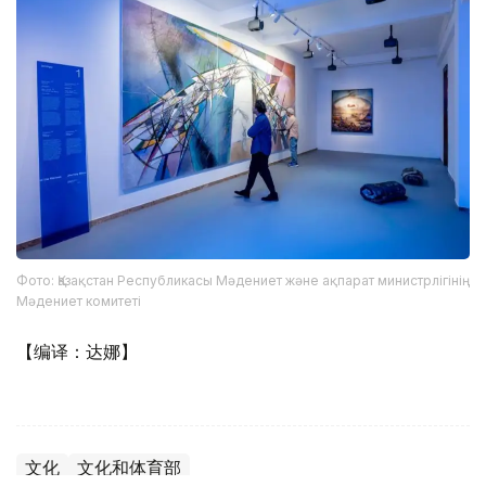
Фото: Қазақстан Республикасы Мәдениет және ақпарат министрлігінің
Мәдениет комитеті
【编译：达娜】
文化
文化和体育部