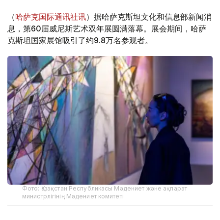
（
哈萨克国际通讯社讯
）据哈萨克斯坦文化和信息部新闻消
息，第60届威尼斯艺术双年展圆满落幕。展会期间，哈萨
克斯坦国家展馆吸引了约9.8万名参观者。
Фото: Қазақстан Республикасы Мәдениет және ақпарат
министрлігінің Мәдениет комитеті