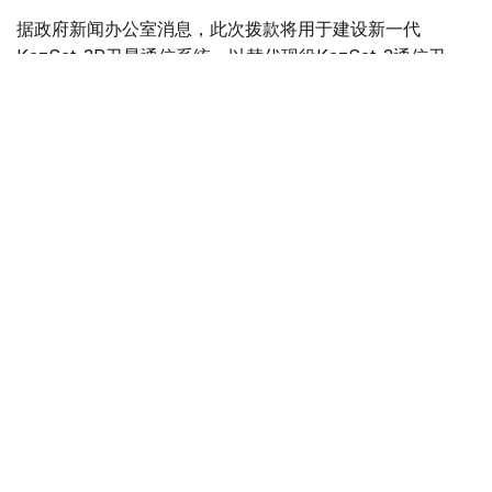
据政府新闻办公室消息，此次拨款将用于建设新一代
KazSat-3R卫星通信系统，以替代现役KazSat-3通信卫
星。按照计划，KazSat-3的服役期将于2029年结束，新卫
星投入使用后，将确保国家卫星通信系统持续稳定运行。
政府表示，项目实施后，将进一步保障卫星通信网络和广播
电视系统的稳定运行，扩大偏远和人口稀少地区的互联网覆
盖范围，同时提升国家信息安全水平，增强哈萨克斯坦的科
技自主能力。
目前，KazSat卫星通信系统已广泛应用于哈萨克斯坦大型
通信运营商和政府机构，提供广播电视信号传输、数据传
输、移动通信和互联网服务。共有19家通信运营商接入该系
统，超过200万用户通过该系统收看电视节目。
政府同时表示，近年来哈萨克斯坦持续推进电信基础设施建
设，不断提升通信服务质量。其中，过去两年最显著的成果
之一是高速互联网覆盖率已达到99%。目前，全国已有
4500多个农村居民点接入高速互联网。