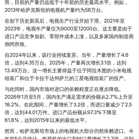
而，目前的产量仍远低于十年前的历史最高水平。例如，
2013年哈萨克斯坦的电视机产量约为58万台。
在创下历史新高后，电视生产行业开始下滑。2021年至
2023年，电视年产量仅为9000至12000台。这主要是由于
进口产品竞争加剧、零部件成本上涨，以及多家国内制造商
倒闭所致。
自2024年以来，该行业持续复苏。当年，产量增长了4.6
倍，达到4.35万台。2025年，产量再次增长3.1倍，达到
13.49万台。这一增长主要得益于位于阿拉木图的小米电视
组装厂和位于卡拉干达州萨兰的三星电视组装厂的投产。
与此同时，国内市场对进口的依赖程度正在逐步降低。
2026年1月至5月，国内生产满足需求的份额从2.7%上升至
18.2%。在此期间，产量增长了3.2倍，而进口量减少了2.5
倍，达到44.01万件。进口产品份额从97.3%下降至
81.8%，达到2015年以来的最低水平。
然而，哈萨克斯坦市场上的电视机大部分仍然依赖进口。今
年前5个月统计，电视机的出口和转口量增长了2.7倍，达到