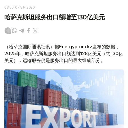
08:56, 07 8月 2026
哈萨克斯坦服务出口额增至130亿美元
（哈萨克国际通讯社讯）据Energyprom.kz发布的数据，
2025年，哈萨克斯坦服务出口额达到128亿美元（约130亿
美元），运输服务仍是服务出口的最大组成部分。