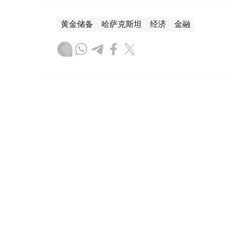
黄金储备
哈萨克斯坦
经济
金融
木合塔尔 哈力木拉
编译
08:31, 31 7月 2026
哈萨克斯坦是全球五大黄金购
（哈萨克国际通讯社讯）根据世界黄金协会（Worl
坦成为2026年第二季度全球央行黄金购买