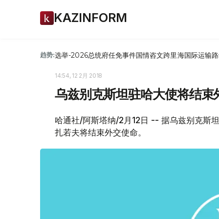
KAZINFORM
选举-2026
总统府
任免
事件
国情咨文
跨里海国际运输路
趋势:
14:54, 12 2月 2018
乌兹别克斯坦驻哈大使将结束
哈通社/阿斯塔纳/2月12日 -- 据乌兹别
扎若夫将结束外交使命。