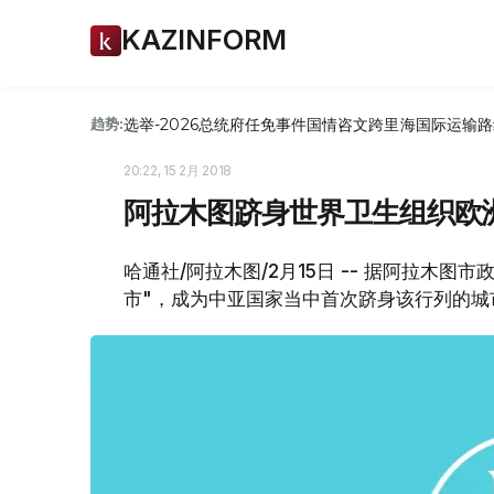
KAZINFORM
选举-2026
总统府
任免
事件
国情咨文
跨里海国际运输路
趋势:
20:22, 15 2月 2018
阿拉木图跻身世界卫生组织欧洲
哈通社/阿拉木图/2月15日 -- 据阿拉木
市"，成为中亚国家当中首次跻身该行列的城