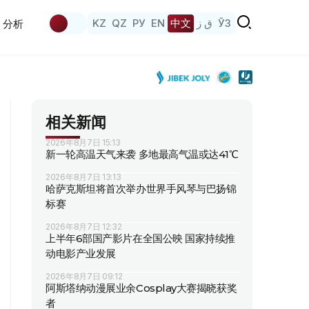
KZ
QZ
РУ
EN
中文
ق ز
ЎЗ
分析
相关新闻
2026年8月7日 15:13
新一轮高温天气来袭 多地最高气温或达41℃
2026年8月7日 13:13
哈萨克斯坦将首次举办世界手风琴与巴扬锦
标赛
2026年8月7日 12:32
上半年6部国产影片在全国公映 国家持续推
动电影产业发展
2026年8月7日 09:12
阿斯塔纳动漫展业余Cosplay大赛揭晓获奖
者