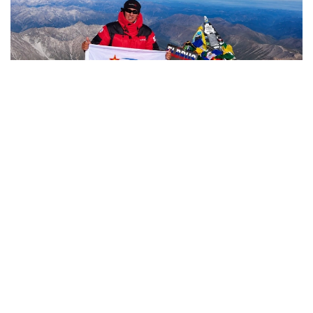
Фото: Министерство обороны РК
哈萨克斯坦
国防部
达娜 努尔巴克提
编译
12:35, 08 8月 2026