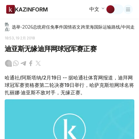
中文
KAZINFORM
热
选举-2026
总统府
任免
事件
国情咨文
跨里海国际运输路线/中间走
点:
18:53, 19 2月 2018
迪亚斯无缘迪拜网球冠军赛正赛
哈通社/阿斯塔纳/2月19日 -- 据哈通社体育网报道，迪拜网
球冠军赛资格赛第二轮决赛19日举行，哈萨克斯坦网球名将
扎丽娜·迪亚斯不敌对手，无缘正赛。