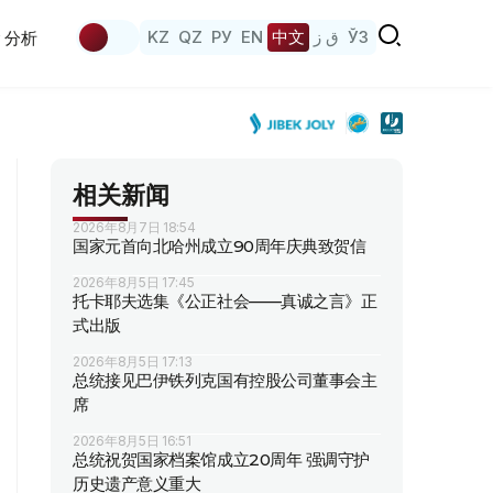
KZ
QZ
РУ
EN
中文
ق ز
ЎЗ
分析
相关新闻
2026年8月7日 18:54
国家元首向北哈州成立90周年庆典致贺信
2026年8月5日 17:45
托卡耶夫选集《公正社会——真诚之言》正
式出版
2026年8月5日 17:13
总统接见巴伊铁列克国有控股公司董事会主
席
2026年8月5日 16:51
总统祝贺国家档案馆成立20周年 强调守护
历史遗产意义重大