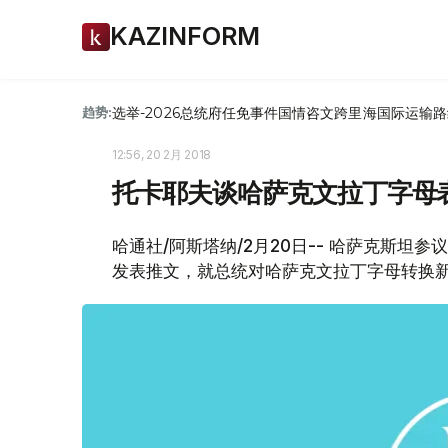
KAZINFORM
选举-2026
总统府
任免
事件
国情咨文
跨里海国际运输路
趋势:
12:56, 20 2月 2018
托卡耶夫谈哈萨克文拉丁字母
哈通社/阿斯塔纳/2月20日-- 哈萨克斯坦
发表推文，就总统对哈萨克文拉丁字母转换