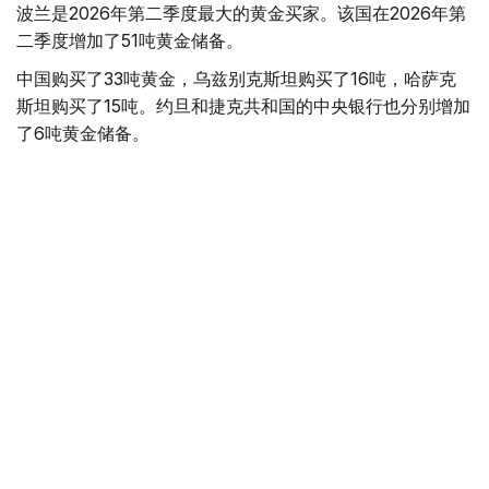
波兰是2026年第二季度最大的黄金买家。该国在2026年第
二季度增加了51吨黄金储备。
中国购买了33吨黄金，乌兹别克斯坦购买了16吨，哈萨克
斯坦购买了15吨。约旦和捷克共和国的中央银行也分别增加
了6吨黄金储备。
全球各国央行在第二季度共购买了约289吨黄金，比2025年
同期增长了62%。去年同期，黄金购买量约为178吨。
世界黄金协会称，黄金需求的增长受到地缘政治不确定性、
本季度贵金属价格下跌，以及各国寻求国际储备多元化等因
素的影响。
根据该协会进行的一项调查，89%的央行行长预计未来一
年全球黄金储备量将会增加。45%的受访者表示，他们的
国家计划增加黄金储备。
黄金储备
哈萨克斯坦
经济
央行
金融