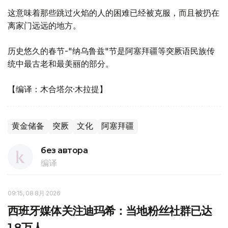
这意味着那些跳过火焰的人的困难已经被克服，而且被扔在
离家门远远的地方。
历史悠久的春节-"纳乌鲁兹"节是阿塞拜疆等突厥语民族传
统中最古老和最美丽的部分。
【编译：木合塔尔·木拉提】
黄金储备
突厥
文化
阿塞拜疆
без автора
编译
09:15, 08 8月 2026
西班牙媒体关注迪玛希：当地粉丝社群已达
1.8万人