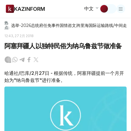
中文
KAZINFORM
热
选举-2026
总统府
任免
事件
国情咨文
跨里海国际运输路线/中间走
点:
12:43, 27 2月 2018
阿塞拜疆人以独特民俗为纳乌鲁兹节做准备
哈通社/巴库/2月27日 - 根据传统，阿塞拜疆提前一个月开
始为"纳乌鲁兹节"进行准备。