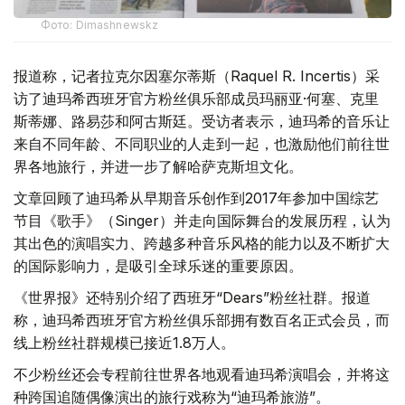
Фото: Dimashnewskz
报道称，记者拉克尔因塞尔蒂斯（Raquel R. Incertis）采
访了迪玛希西班牙官方粉丝俱乐部成员玛丽亚·何塞、克里
斯蒂娜、路易莎和阿古斯廷。受访者表示，迪玛希的音乐让
来自不同年龄、不同职业的人走到一起，也激励他们前往世
界各地旅行，并进一步了解哈萨克斯坦文化。
文章回顾了迪玛希从早期音乐创作到2017年参加中国综艺
节目《歌手》（Singer）并走向国际舞台的发展历程，认为
其出色的演唱实力、跨越多种音乐风格的能力以及不断扩大
的国际影响力，是吸引全球乐迷的重要原因。
《世界报》还特别介绍了西班牙“Dears”粉丝社群。报道
称，迪玛希西班牙官方粉丝俱乐部拥有数百名正式会员，而
线上粉丝社群规模已接近1.8万人。
不少粉丝还会专程前往世界各地观看迪玛希演唱会，并将这
种跨国追随偶像演出的旅行戏称为“迪玛希旅游”。