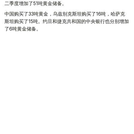
二季度增加了51吨黄金储备。
中国购买了33吨黄金，乌兹别克斯坦购买了16吨，哈萨克
斯坦购买了15吨。约旦和捷克共和国的中央银行也分别增加
了6吨黄金储备。
全球各国央行在第二季度共购买了约289吨黄金，比2025年
同期增长了62%。去年同期，黄金购买量约为178吨。
世界黄金协会称，黄金需求的增长受到地缘政治不确定性、
本季度贵金属价格下跌，以及各国寻求国际储备多元化等因
素的影响。
根据该协会进行的一项调查，89%的央行行长预计未来一
年全球黄金储备量将会增加。45%的受访者表示，他们的
国家计划增加黄金储备。
黄金储备
哈萨克斯坦
经济
央行
金融
木合塔尔 哈力木拉